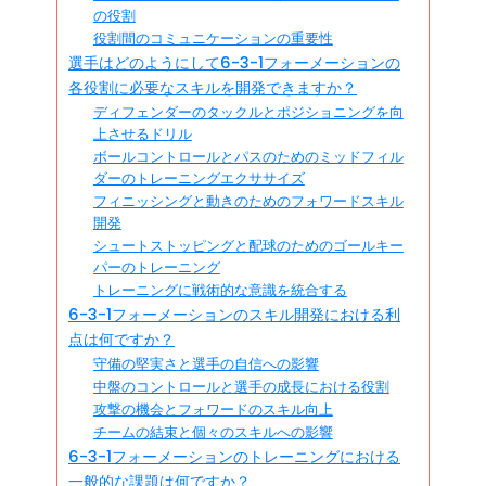
の役割
役割間のコミュニケーションの重要性
選手はどのようにして6-3-1フォーメーションの
各役割に必要なスキルを開発できますか？
ディフェンダーのタックルとポジショニングを向
上させるドリル
ボールコントロールとパスのためのミッドフィル
ダーのトレーニングエクササイズ
フィニッシングと動きのためのフォワードスキル
開発
シュートストッピングと配球のためのゴールキー
パーのトレーニング
トレーニングに戦術的な意識を統合する
6-3-1フォーメーションのスキル開発における利
点は何ですか？
守備の堅実さと選手の自信への影響
中盤のコントロールと選手の成長における役割
攻撃の機会とフォワードのスキル向上
チームの結束と個々のスキルへの影響
6-3-1フォーメーションのトレーニングにおける
一般的な課題は何ですか？