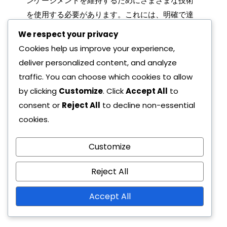
ンゲージメントを維持するためにさまざまな技術
を使用する必要があります。これには、明確で達
成可能な目標を設定し、小さな勝利を祝うことで
We respect your privacy
ポジティブな雰囲気を育むことが含まれます。
Cookies help us improve your experience,
deliver personalized content, and analyze
競争的なドリルや楽しいチャレンジなど、さまざ
traffic. You can choose which cookies to allow
まなトレーニング方法を利用することで、モチベ
by clicking
Customize
. Click
Accept All
to
ーションを高めることもできます。たとえば、特
consent or
Reject All
to decline non-essential
定のスキルや目標を達成した選手に報酬を与える
cookies.
友好的な競争を導入します。個人およびチームの
進捗に関する定期的なフィードバックとオープン
Customize
なコミュニケーションは、士気とコミットメント
をさらに高めることができます。
Reject All
選手間のスキルギャップを克服
Accept All
する