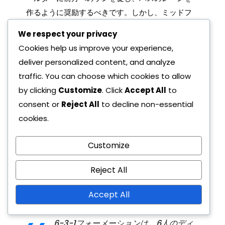
作るように奨励するべきです。しかし、ミッドフ
ィールダーが静的なままだと、フォワードの効果
We respect your privacy
は大幅に低下します。コーチは、孤立したフォワ
Cookies help us improve your experience,
ードが攻撃の状況で一人にならないように流動的
deliver personalized content, and analyze
な動きの重要性を強調する必要があります。
traffic. You can choose which cookies to allow
by clicking
Customize
. Click
Accept All
to
関連記事
consent or
Reject All
to decline non-essential
6-3-1フォーメーションにおけるゲームテ
cookies.
ンポのコントロール：ペースの管理とプレ
ーのスローダウン
Customize
6-3-1フォーメーションのためのフィジカ
ルコンディショニング：フィットネスの要
Reject All
求、作業負荷管理
6-3-1フォーメーションにおける戦術的柔
Accept All
軟性：対戦相手の分析、試合への適応
6-3-1フォーメーションは、6人のディ