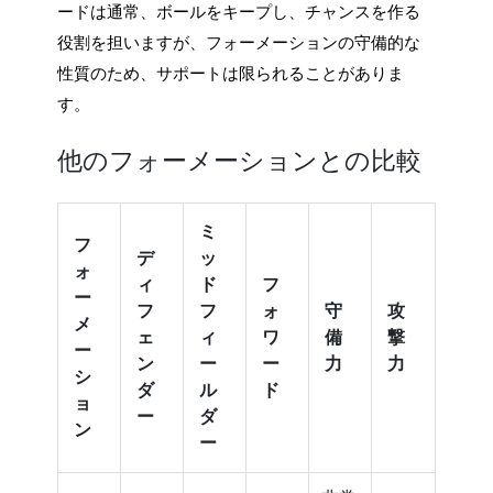
ードは通常、ボールをキープし、チャンスを作る
役割を担いますが、フォーメーションの守備的な
性質のため、サポートは限られることがありま
す。
他のフォーメーションとの比較
ミ
フ
デ
ッ
ォ
ィ
ド
フ
ー
フ
フ
ォ
守
攻
メ
ェ
ィ
ワ
備
撃
ー
ン
ー
ー
力
力
シ
ダ
ル
ド
ョ
ー
ダ
ン
ー