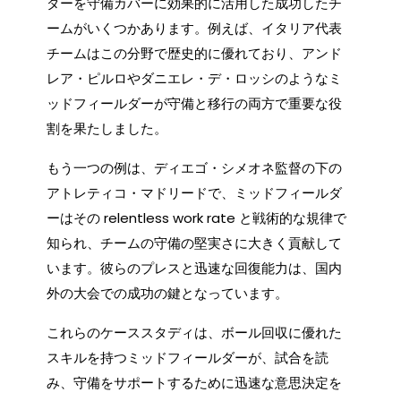
ダーを守備カバーに効果的に活用した成功したチ
ームがいくつかあります。例えば、イタリア代表
チームはこの分野で歴史的に優れており、アンド
レア・ピルロやダニエレ・デ・ロッシのようなミ
ッドフィールダーが守備と移行の両方で重要な役
割を果たしました。
もう一つの例は、ディエゴ・シメオネ監督の下の
アトレティコ・マドリードで、ミッドフィールダ
ーはその relentless work rate と戦術的な規律で
知られ、チームの守備の堅実さに大きく貢献して
います。彼らのプレスと迅速な回復能力は、国内
外の大会での成功の鍵となっています。
これらのケーススタディは、ボール回収に優れた
スキルを持つミッドフィールダーが、試合を読
み、守備をサポートするために迅速な意思決定を