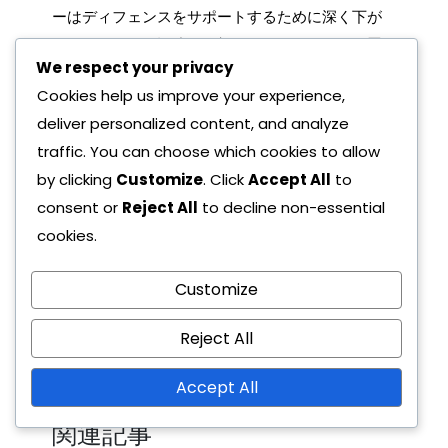
ーはディフェンスをサポートするために深く下が
ることができ、迅速な攻撃を開始するために位置
We respect your privacy
を保つことができます。この試合状況への適応力
Cookies help us improve your experience,
は、リードを保持し、相手の勢いを取り戻す努力
deliver personalized content, and analyze
を挫くのに役立ちます。
traffic. You can choose which cookies to allow
守備の堅実さ：
ハイプレスチームに対する
by clicking
Customize
. Click
Accept All
to
強力なカバー。
consent or
Reject All
to decline non-essential
ミッドフィールダーの優位性：
中央のコン
cookies.
トロールによりボール保持が向上。
カウンターアタックの可能性：
迅速な移行
Customize
が相手を驚かせることができる。
適応力：
相手の強みに基づいて戦術を調整
する柔軟性。
Reject All
スペース管理：
相手の選択肢を制限するた
めの効果的なスペースの使用。
Accept All
関連記事